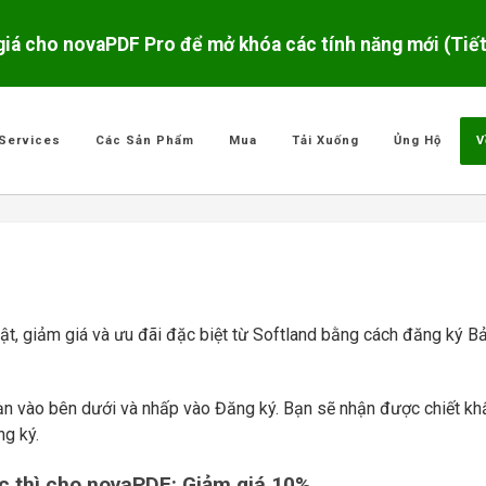
giá cho novaPDF Pro để mở khóa các tính năng mới (Tiế
Services
Các Sản Phẩm
Mua
Tải Xuống
Ủng Hộ
V
ật, giảm giá và ưu đãi đặc biệt từ Softland bằng cách đăng ký Bả
bạn vào bên dưới và nhấp vào Đăng ký. Bạn sẽ nhận được chiết kh
ng ký.
c thì cho novaPDF: Giảm giá 10%