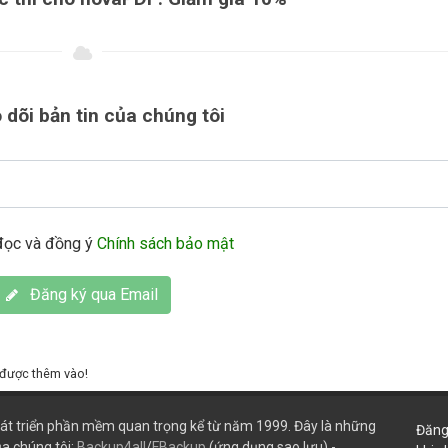
 dõi bản tin của chúng tôi
đọc và đồng ý
Chính sách bảo mật
Đăng ký qua Email
ể được thêm vào!
át triển phần mềm quan trọng kể từ năm 1999. Đây là những
Đăng
a chúng tôi:
Backup4all
/
FBackup
(ứng dụng sao lưu) -