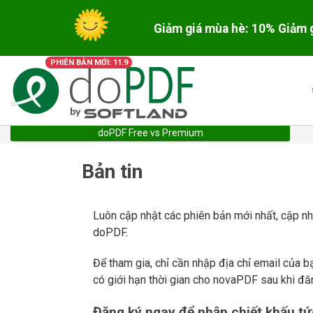
Giảm giá mùa hè: 10% Giảm 
PHIÊN BẢN MỚI: 11.9
doPDF Free vs Premium
Bản tin
Luôn cập nhật các phiên bản mới nhất, cập nh
doPDF.
Để tham gia, chỉ cần nhập địa chỉ email của 
có giới hạn thời gian cho novaPDF sau khi đă
Đăng ký ngay để nhận chiết khấu tứ