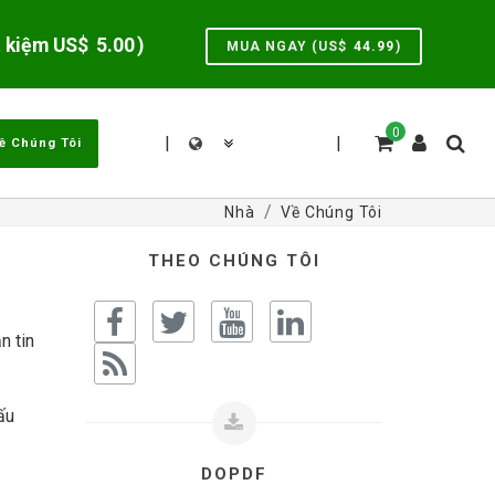
t kiệm US$
5.00
)
MUA NGAY (US$
44.99
)
0
|
|
ề Chúng Tôi
Nhà
Về Chúng Tôi
THEO CHÚNG TÔI
n tin
ấu
DOPDF