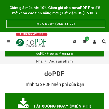
Giảm giá mùa hè: 10% Giảm giá cho novaPDF Pro để
mở khóa các tính năng mới (Tiết kiệm US$
5.00
)
MUA NGAY (US$
44.99
)
PHIÊN BẢN MỚI: 11.9
0
doPDF Free vs Premium
Nhà
Các sản phẩm
doPDF
Trình tạo PDF miễn phí của bạn
TẢI XUỐNG NGAY (MIỄN PHÍ)