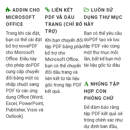
ADDIN CHO
LIÊN KẾT
LUÔN SỬ
MICROSOFT
PDF VÀ DẤU
DỤNG THƯ MỤC
OFFICE
TRANG (CHỈ BỔ
NÀY
TRỢ)
Trong khi cài đặt,
Bạn có thể yêu cầu
bạn có thể cài đặt
doPDF tạo và lưu
Khi bạn chuyển đổi
bổ trợ novaPDF
tệp PDF vào cùng
tệp PDF bằng phần
cho Microsoft
một thư mục mỗi
bổ trợ cho
Office. Điều này
lần, bất kể bạn mở
Microsoft Office,
cho phép doPDF
tài liệu gốc từ đâu.
bạn có thể chuyển
cung cấp chuyển
đổi dấu trang và
đổi bằng một cú
liên kết từ tài liệu
NHÚNG TẬP
nhấp chuột sang
gốc trong tệp PDF
PDF từ các ứng
kết quả.
HỢP CON
dụng Office (Word,
PHÔNG CHỮ
Excel, PowerPoint,
Để đảm bảo rằng
Publisher, Visio và
tệp PDF kết quả sẽ
Outlook).
trông chính xác như
dự định ban đầu,