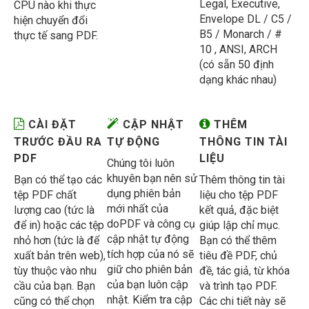
Legal, Executive,
CPU nào khi thực
Envelope DL / C5 /
hiện chuyển đổi
B5 / Monarch / #
thực tế sang PDF.
10 , ANSI, ARCH
(có sẵn 50 định
dạng khác nhau)
CÀI ĐẶT
CẬP NHẬT
THÊM
TRƯỚC ĐẦU RA
TỰ ĐỘNG
THÔNG TIN TÀI
PDF
LIỆU
Chúng tôi luôn
khuyên bạn nên sử
Bạn có thể tạo các
Thêm thông tin tài
dụng phiên bản
tệp PDF chất
liệu cho tệp PDF
mới nhất của
lượng cao (tức là
kết quả, đặc biệt
doPDF và công cụ
để in) hoặc các tệp
giúp lập chỉ mục.
cập nhật tự động
nhỏ hơn (tức là để
Bạn có thể thêm
tích hợp của nó sẽ
xuất bản trên web),
tiêu đề PDF, chủ
giữ cho phiên bản
tùy thuộc vào nhu
đề, tác giả, từ khóa
của bạn luôn cập
cầu của bạn. Bạn
và trình tạo PDF.
nhật. Kiểm tra cập
cũng có thể chọn
Các chi tiết này sẽ