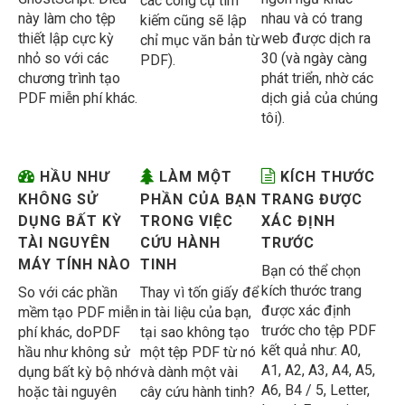
các công cụ tìm
này làm cho tệp
nhau và có trang
kiếm cũng sẽ lập
thiết lập cực kỳ
web được dịch ra
chỉ mục văn bản từ
nhỏ so với các
30 (và ngày càng
PDF).
chương trình tạo
phát triển, nhờ các
PDF miễn phí khác.
dịch giả của chúng
tôi).
HẦU NHƯ
LÀM MỘT
KÍCH THƯỚC
KHÔNG SỬ
PHẦN CỦA BẠN
TRANG ĐƯỢC
DỤNG BẤT KỲ
TRONG VIỆC
XÁC ĐỊNH
TÀI NGUYÊN
CỨU HÀNH
TRƯỚC
MÁY TÍNH NÀO
TINH
Bạn có thể chọn
kích thước trang
So với các phần
Thay vì tốn giấy để
được xác định
mềm tạo PDF miễn
in tài liệu của bạn,
trước cho tệp PDF
phí khác, doPDF
tại sao không tạo
kết quả như: A0,
hầu như không sử
một tệp PDF từ nó
A1, A2, A3, A4, A5,
dụng bất kỳ bộ nhớ
và dành một vài
A6, B4 / 5, Letter,
hoặc tài nguyên
cây cứu hành tinh?