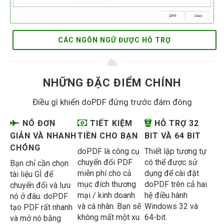
CÁC NGÔN NGỮ ĐƯỢC HỖ TRỢ
NHỮNG ĐẶC ĐIỂM CHÍNH
Điều gì khiến doPDF đứng trước đám đông
NÓ ĐƠN
TIẾT KIỆM
HỖ TRỢ 32
GIẢN VÀ NHANH
TIỀN CHO BẠN
BIT VÀ 64 BIT
CHÓNG
doPDF là công cụ
Thiết lập tương tự
chuyển đổi PDF
có thể được sử
Bạn chỉ cần chọn
miễn phí cho cả
dụng để cài đặt
tài liệu GÌ để
mục đích thương
doPDF trên cả hai
chuyển đổi và lưu
mại / kinh doanh
hệ điều hành
nó ở đâu. doPDF
và cá nhân. Bạn sẽ
Windows 32 và
tạo PDF rất nhanh
không mất một xu
64-bit.
và mở nó bằng