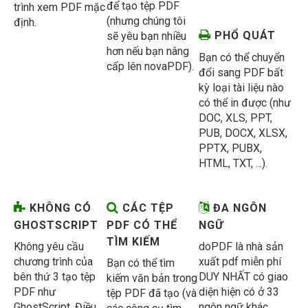
để tạo tệp PDF
trình xem PDF mặc
(nhưng chúng tôi
định.
PHỔ QUÁT
sẽ yêu bạn nhiều
hơn nếu bạn nâng
Bạn có thể chuyển
cấp lên novaPDF).
đổi sang PDF bất
kỳ loại tài liệu nào
có thể in được (như
DOC, XLS, PPT,
PUB, DOCX, XLSX,
PPTX, PUBX,
HTML, TXT, ...).
KHÔNG CÓ
CÁC TỆP
ĐA NGÔN
GHOSTSCRIPT
PDF CÓ THỂ
NGỮ
TÌM KIẾM
Không yêu cầu
doPDF là nhà sản
chương trình của
xuất pdf miễn phí
Bạn có thể tìm
bên thứ 3 tạo tệp
DUY NHẤT có giao
kiếm văn bản trong
PDF như
diện hiện có ở 33
tệp PDF đã tạo (và
GhostScript. Điều
ngôn ngữ khác