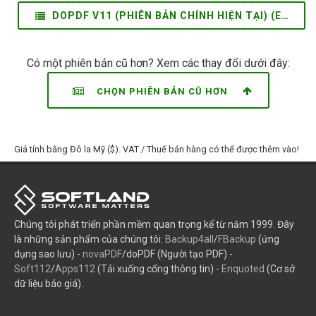
DOPDF V11 (PHIÊN BẢN CHÍNH HIỆN TẠI) (EN)
Có một phiên bản cũ hơn? Xem các thay đổi dưới đây:
CHỌN PHIÊN BẢN CŨ HƠN
Giá tính bằng Đô la Mỹ ($). VAT / Thuế bán hàng có thể được thêm vào!
Chúng tôi phát triển phần mềm quan trọng kể từ năm 1999. Đây
là những sản phẩm của chúng tôi:
Backup4all
/
FBackup
(ứng
dụng sao lưu) -
novaPDF
/doPDF (Người tạo PDF) -
Soft112
/
Apps112
(Tải xuống cổng thông tin) -
Enquoted
(Cơ sở
dữ liệu báo giá).