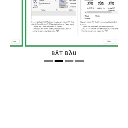
BẮT ĐẦU